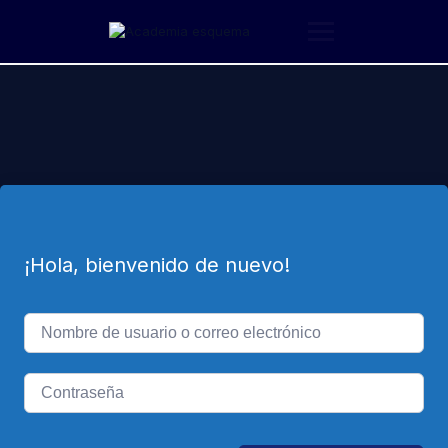
Saltar
al
contenido
¡Hola, bienvenido de nuevo!