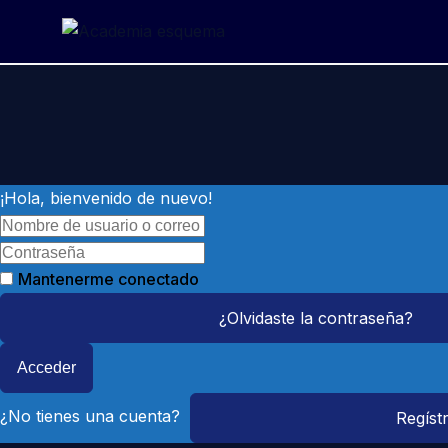
Saltar
al
contenido
¡Hola, bienvenido de nuevo!
Mantenerme conectado
¿Olvidaste la contraseña?
Acceder
¿No tienes una cuenta?
Regíst