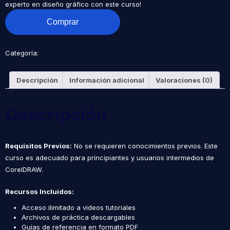
experto en diseño gráfico con este curso!
Curso
Comprar
Completo
de
CorelDRAW
cantidad
Categoría:
Diseño
Descripción
Información adicional
Valoraciones (0)
Descripción
Requisitos Previos:
No se requieren conocimientos previos. Este
curso es adecuado para principiantes y usuarios intermedios de
CorelDRAW.
Recursos Incluidos:
Acceso ilimitado a videos tutoriales
Archivos de práctica descargables
Guías de referencia en formato PDF